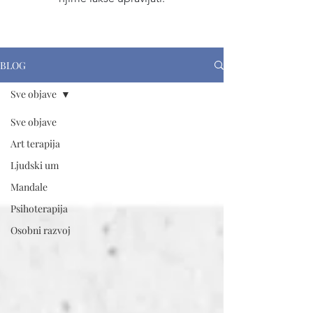
BLOG
Sve objave
Sve objave
Art terapija
Ljudski um
Mandale
Psihoterapija
Osobni razvoj