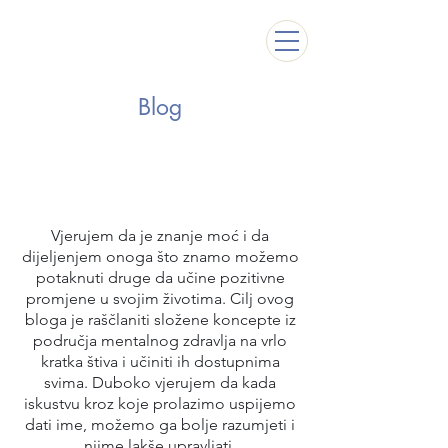
Blog
Vjerujem da je znanje moć i da
dijeljenjem onoga što znamo možemo
potaknuti druge da učine pozitivne
promjene u svojim životima. Cilj ovog
bloga je raščlaniti složene koncepte iz
područja mentalnog zdravlja na vrlo
kratka štiva i učiniti ih dostupnima
svima. Duboko vjerujem da kada
iskustvu kroz koje prolazimo uspijemo
dati ime, možemo ga bolje razumjeti i
njime lakše upravljati.