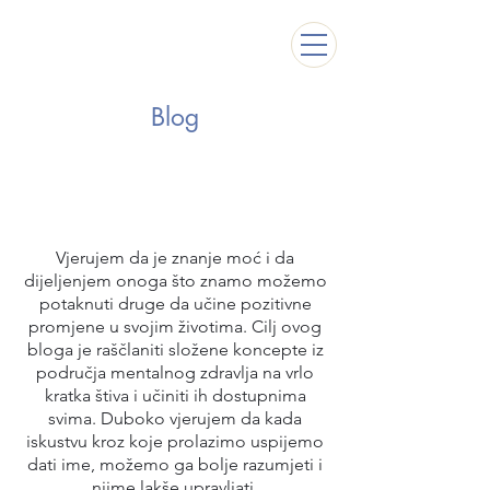
Blog
Vjerujem da je znanje moć i da
dijeljenjem onoga što znamo možemo
potaknuti druge da učine pozitivne
promjene u svojim životima. Cilj ovog
bloga je raščlaniti složene koncepte iz
područja mentalnog zdravlja na vrlo
kratka štiva i učiniti ih dostupnima
svima. Duboko vjerujem da kada
iskustvu kroz koje prolazimo uspijemo
dati ime, možemo ga bolje razumjeti i
njime lakše upravljati.