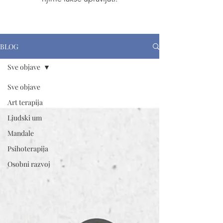
BLOG
Sve objave
Sve objave
Art terapija
Ljudski um
Mandale
Psihoterapija
Osobni razvoj