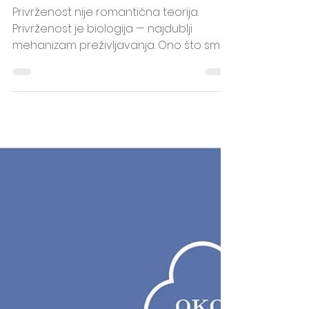
konflikt čovjeka
Privrženost nije romantična teorija.
Privrženost je biologija — najdublji
mehanizam preživljavanja. Ono što smo
nekad morali učiti kao djeca da bismo
preživjeli, danas i dalje upravlja time
kako se povezujemo, volimo, bježimo,
povlačimo, tražimo bliskost ili je se
bojimo.