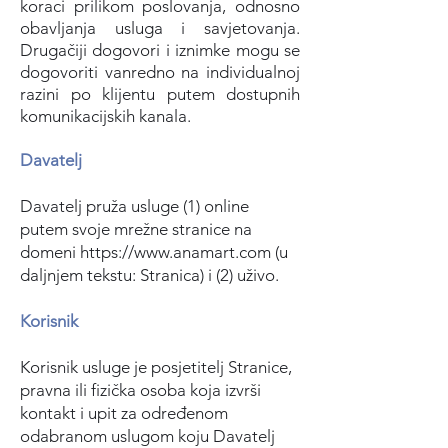
koraci prilikom poslovanja, odnosno
obavljanja usluga i savjetovanja.
Drugačiji dogovori i iznimke mogu
se
dogovoriti vanred
no na individualnoj
razini po klijentu
putem dostupnih
komunikacijskih kanala.
Davatelj
Davatelj pruža usluge (1) online
putem svoje mrežne stranice na
domeni
https://www.anamart.com
(u
daljnjem tekstu: Stranica) i (2) uživo.
Korisnik
Korisnik usluge je posjetitelj Stranice,
pravna ili fizička osoba koja izvrši
kontakt i upit za određenom
odabranom uslugom koju Davatelj