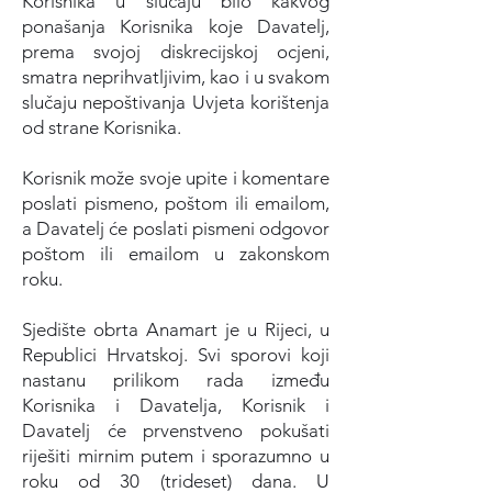
Korisnika u slučaju bilo kakvog
ponašanja Korisnika koje Davatelj,
prema svojoj diskrecijskoj ocjeni,
smatra neprihvatljivim, kao i u svakom
slučaju nepoštivanja Uvjeta korištenja
od strane Korisnika.
Korisnik može svoje upite i komentare
poslati pismeno, poštom ili emailom,
a Davatelj će poslati pismeni odgovor
poštom ili emailom u zakonskom
roku.
Sjedište obrta Anamart je u Rijeci, u
Republici Hrvatskoj. Svi sporovi koji
nastanu prilikom rada između
Korisnika i Davatelja, Korisnik i
Davatelj će prvenstveno pokušati
riješiti mirnim putem i sporazumno u
roku od 30 (trideset) dana. U