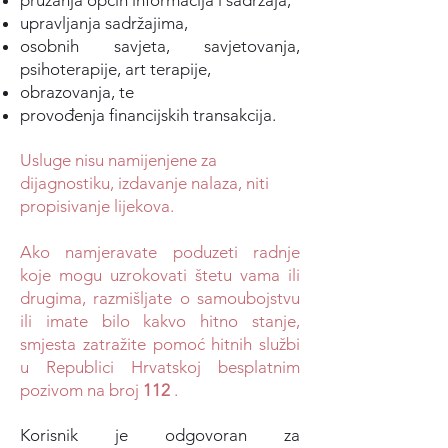
pružanja općih informacija i sadržaja,
upravljanja sadržajima,
osobnih savjeta, savjetovanja,
psihoterapije, art terapije,
obrazovanja, te
provođenja financijskih transakcija.
Usluge nisu namijenjene za
dijagnostiku, izdavanje nalaza, niti
propisivanje lijekova.
Ako namjeravate poduzeti radnje
koje mogu uzrokovati štetu vama ili
drugima, razmišljate o samoubojstvu
ili imate bilo kakvo hitno stanje,
smjesta zatražite pomoć hitnih službi
u Republici Hrvatskoj besplatnim
pozivom na broj
112
.
Korisnik je odgovoran za