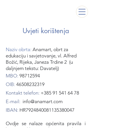
Uvjeti korištenja
Naziv obrta:
Anamart, obrt za
edukaciju i savjetovanje, vl. Alfred
Božić, Rijeka, Janeza Trdine 2 (u
daljnjem tekstu: Davatelj)
MBO:
98712594
OIB:
46508232319
Kontakt telefon:
+385 91 541 64 78
E-mail:
info@anamart.com
IBAN:
HR7924840081135380047
Ovdje se nalaze općenita pravil
a i