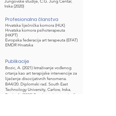
Jungovske studije, C.G. Jung Centar,
Irska (2020)
Profesionalna članstva
Hrvatska liječnička komora (HLK)
Hrvatska komora psihoterapeuta
(HKPT)
Evropska federacija art terapeuta (EFAT)
EMDR Hrvatska
Publikacije
Bozic, A. (2021) Istraživanje vođenog
crtanja kao art terapijske intervencije za
liječenje disocijativnih fenomena.
BA4/20. Diplomski rad. South East
Technology University, Carlow, Irska.
Bozic, A. (2020) Procjena sigurnosti stila
privrženosti pomoću crteža ptičjeg
gnijezda. Projekt mentalnog zdravlja.
Dublin Art Therapy College. Dublin,