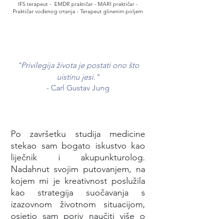
IFS terapeut - EMDR praktičar - MARI praktičar -
Praktičar vođenog crtanja - Terapeut glinenim poljem
"Privilegija života je postati ono što
uistinu jesi."
- Carl Gustav Jung​
Po završetku studija medicine
stekao sam bogato iskustvo kao
liječnik i akupunkturolog.
Nadahnut svojim putovanjem, na
kojem mi je kreativnost poslužila
kao strategija suočavanja s
izazovnom životnom situacijom,
osjetio sam poriv naučiti više o