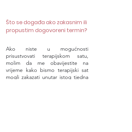
Što se događa ako zakasnim ili
propustim dogovoreni termin?
Ako niste u mogućnosti
prisustvovati terapijskom satu,
molim da me obavijestite na
vrijeme kako bismo terapijski sat
mogli zakazati unutar istog tjedna
ako bude moguće. Propušteni ili
otkazani termini s najavom kraćom
od 24 sata naplaćuju se u cijelosti.