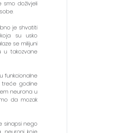
smo doživjeli 
osobe.
no je shvatiti 
koja su usko 
ze se milijuni 
 u takozvane 
u funkcionalne 
treće godine 
jem neurona u 
emo da mozak 
 sinapsi nego 
 neuroni koje 