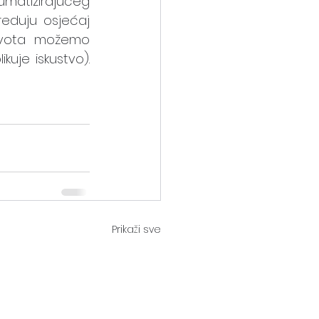
matizirajućeg 
reduju osjećaj 
života možemo 
uje iskustvo). 
Prikaži sve