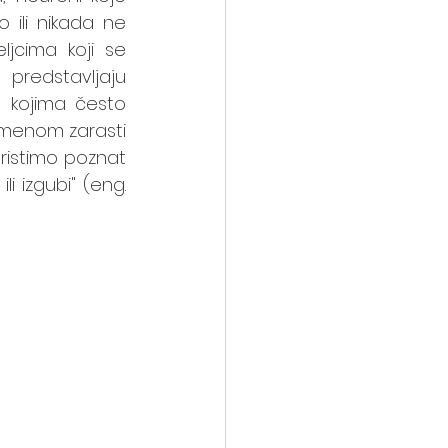
 ili nikada ne 
jcima koji se 
predstavljaju 
e kojima često 
emenom zarasti 
istimo poznat 
i izgubi" (eng. 