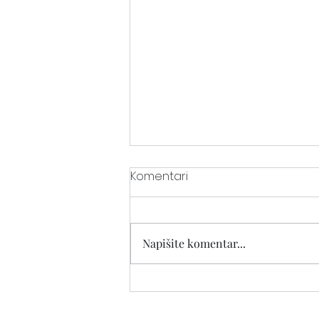
Komentari
Reptilski mozak
Napišite komentar...