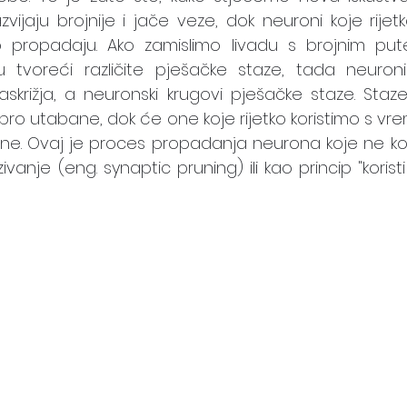
vijaju brojnije i jače veze, dok neuroni koje rijetko
o propadaju. Ako zamislimo livadu s brojnim putel
 tvoreći različite pješačke staze, tada neuroni 
raskrižja, a neuronski krugovi pješačke staze. Staz
ro utabane, dok će one koje rijetko koristimo s vr
ne. Ovaj je proces propadanja neurona koje ne kor
vanje (eng. synaptic pruning) ili kao princip "koristi il