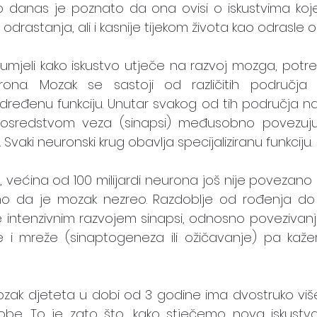
 danas je poznato da ona ovisi o iskustvima koje 
i odrastanja, ali i kasnije tijekom života kao odrasle 
umjeli kako iskustvo utječe na razvoj mozga, potreb
ona. Mozak se sastoji od različitih područja 
određenu funkciju. Unutar svakog od tih područja nala
posredstvom veza (sinapsi) međusobno povezuju
vaki neuronski krug obavlja specijaliziranu funkciju. 
 većina od 100 milijardi neurona još nije povezano 
o da je mozak nezreo. Razdoblje od rođenja do 
je intenzivnim razvojem sinapsi, odnosno povezivan
 i mreže (sinaptogeneza ili ožičavanje) pa kaž
ozak djeteta u dobi od 3 godine ima dvostruko više
be. To je zato što, kako stječemo nova iskustva,