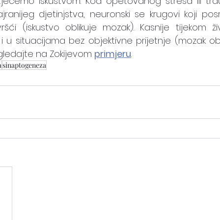
tječemo iskustvom. Kod opetovanog stresa ili trau
jranijeg djetinjstva, neuronski se krugovi koji pos
ršći (iskustvo oblikuje mozak). Kasnije tijekom 
i u situacijama bez objektivne prijetnje (mozak oblik
gledajte na Zokijevom 
primjeru
.
a
sinaptogeneza