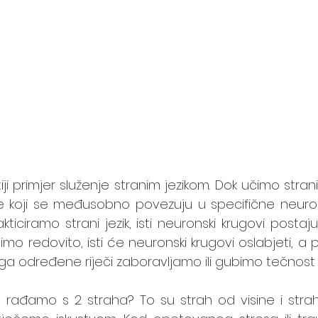
iji primjer služenje stranim jezikom. Dok učimo strani j
koji se međusobno povezuju u specifične neuron
kticiramo strani jezik, isti neuronski krugovi postaju
stimo redovito, isti će neuronski krugovi oslabjeti, a 
ega određene riječi zaboravljamo ili gubimo tečnost
se rađamo s 2 straha? To su strah od visine i stra