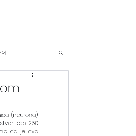
voj
otom
ica (neurona). 
tvori oko 250 
alo da je ova 