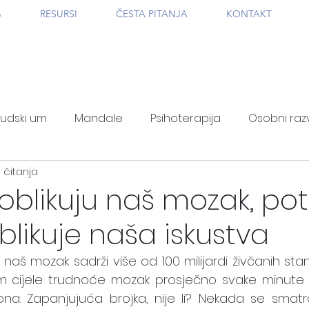
G
RESURSI
ČESTA PITANJA
KONTAKT
judski um
Mandale
Psihoterapija
Osobni raz
 čitanja
 oblikuju naš mozak, p
likuje naša iskustva
naš mozak sadrži više od 100 milijardi živčanih stan
om cijele trudnoće mozak prosječno svake minute s
ona. Zapanjujuća brojka, nije li? Nekada se smatr