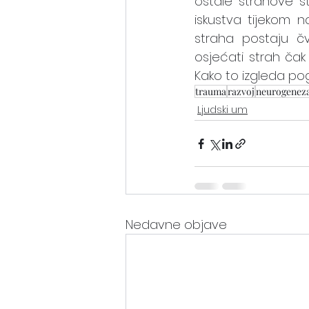
ostale strahove s
iskustva tijekom na
straha postaju čv
osjećati strah čak 
Kako to izgleda po
trauma
razvoj
neurogenez
Ljudski um
Nedavne objave