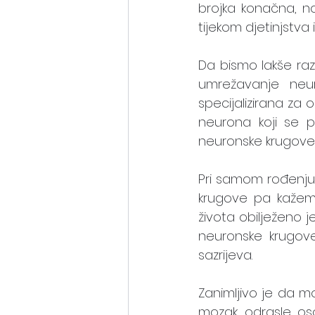
brojka konačna, no
tijekom djetinjstva 
Da bismo lakše raz
umrežavanje neur
specijalizirana za 
neurona koji se 
neuronske krugove. S
Pri samom rođenju,
krugove pa kažem
života obilježeno 
neuronske krugove
sazrijeva. 
Zanimljivo je da m
mozak odrasle oso