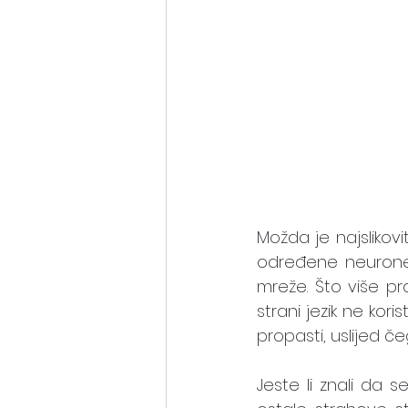
Možda je najslikovit
određene neurone 
mreže. Što više pra
strani jezik ne kori
propasti, uslijed č
Jeste li znali da 