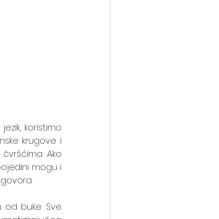
ezik, koristimo 
ske krugove i 
 čvršćima. Ako 
pojedini mogu i 
 govora.
h od buke. Sve 