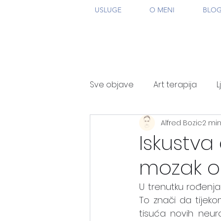
USLUGE
O MENI
BLO
Sve objave
Art terapija
L
Alfred Bozic
2 min
Iskustva
mozak ob
U trenutku rođenja 
To znači da tijek
tisuća novih neur