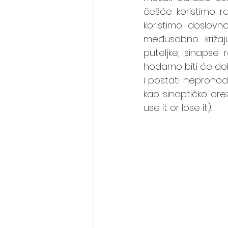
češće koristimo raz
koristimo doslovn
međusobno križaju
puteljke, sinapse 
hodamo biti će dob
i postati neprohod
kao sinaptičko orezi
use it or lose it). 