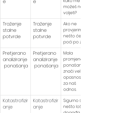
kako me 
e
e
možeš ne 
voljeti?
Traženje 
Traženje 
Ako ne 
stalne 
stalne 
provjerim, 
nešto će 
potvrde
potvrde
poći po zlu.
Pretjerano 
Pretjerano 
Mala 
analiziranje
analiziranje
promjena u 
ponašanju 
 ponašanja
 ponašanja
znači veliku 
opasnost 
za naš 
odnos.
Katastrofizir
Katastrofizir
Sigurno se 
anje
anje
nešto loše 
događa.