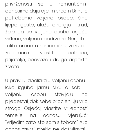
privrženosti se u romantičnim 
odnosima daju cijelim srcem. Brinu o 
potrebama voljene osobe, čine 
lijepe geste, ulažu energiju i trud, 
žele da se voljena osoba osjeća 
viđeno, voljeno i podržano. Nerijetko 
toliko urone u romantičnu vezu da 
zanemare vlastite potrebe, 
prijatelje, obaveze i druge aspekte 
života. 
U pravilu idealiziraju voljenu osobu i 
lako izgube jasnu sliku o sebi – 
voljeniu osobu stavljaju na 
pijedestal, dok sebe procjenjuju vrlo 
strogo. Osjećaj vlastite vrijednosti 
temelje na odnosu, vjerujući: 
“Vrijedim zato što sam s tobom”. Ako 
odnos završi, prekid ne doživljavaju 