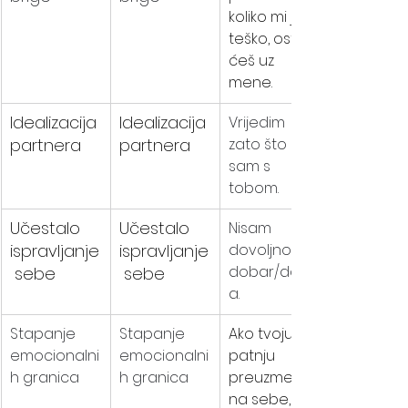
koliko mi je 
teško, ostat 
ćeš uz 
mene.
Idealizacija 
Idealizacija 
Vrijedim 
partnera
partnera
zato što 
sam s 
tobom.
Učestalo 
Učestalo 
Nisam 
ispravljanje
ispravljanje
dovoljno 
dobar/dobr
 sebe
 sebe
a.
Stapanje 
Stapanje 
Ako tvoju 
emocionalni
emocionalni
patnju 
h granica
h granica
preuzmem 
na sebe, 