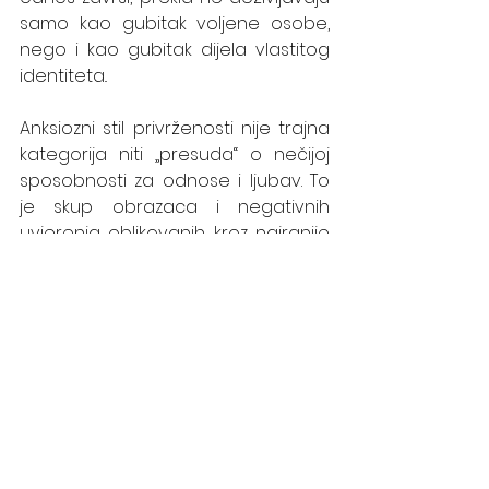
samo kao gubitak voljene osobe, 
nego i kao gubitak dijela vlastitog 
identiteta..
Anksiozni stil privrženosti nije trajna 
kategorija niti „presuda“ o nečijoj 
sposobnosti za odnose i ljubav. To 
je skup obrazaca i negativnih 
uvjerenja oblikovanih kroz najranije 
interakcije, a isti se mogu mijenjati.
Psihoterapija – poput 
IFS
 pristupa 
radu s unutarnjim dijelovima 
ili
EMDR
 terapije – otvara siguran 
prostor u kojem osoba može bolje 
razumijeti svoje okidače, istražiti 
podsvjesna negativna uvjerenja i 
naučiti načine samoregulacije. Kroz 