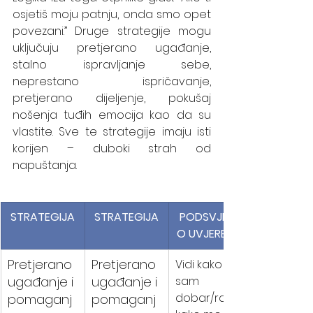
osjetiš moju patnju, onda smo opet 
povezani.” Druge strategije mogu 
uključuju pretjerano ugađanje, 
stalno ispravljanje sebe, 
neprestano ispričavanje, 
pretjerano dijeljenje, pokušaj 
nošenja tuđih emocija kao da su 
vlastite. Sve te strategije imaju isti 
korijen – duboki strah od 
napuštanja.
STRATEGIJA
STRATEGIJA
PODSVJESN
O UVJERENJE
Pretjerano 
Pretjerano 
Vidi kako 
ugađanje i 
ugađanje i 
sam 
dobar/ra - 
pomaganj
pomaganj