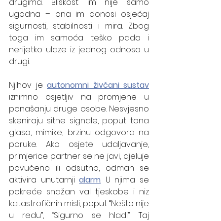
drugima. Bliskost im nije samo 
ugodna – ona im donosi osjećaj 
sigurnosti, stabilnosti i mira. Zbog 
toga im samoća teško pada i 
nerijetko ulaze iz jednog odnosa u 
drugi.
Njihov je 
autonomni živčani sustav
iznimno osjetljiv na promjene u 
ponašanju druge osobe. Nesvjesno 
skeniraju sitne signale, poput tona 
glasa, mimike, brzinu odgovora na 
poruke. Ako osjete udaljavanje, 
primjerice partner se ne javi, djeluje 
povučeno ili odsutno, odmah se 
aktivira unutarnji 
alarm
. U njima se 
pokreće snažan val tjeskobe i niz 
katastrofičnih misli, poput “Nešto nije 
u redu”, “Sigurno se hladi”. Taj 