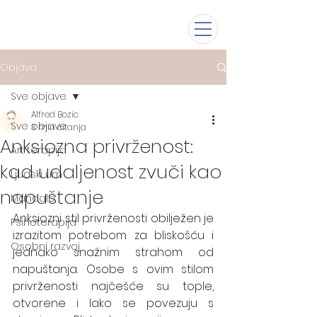
Objava
Sve objave
Alfred Bozic
Sve objave
3 min čitanja
Anksiozna privrženost:
Art terapija
kad udaljenost zvuči kao
Ljudski um
napuštanje
Mandale
Anksiozni stil privrženosti obilježen je 
Psihoterapija
izrazitom potrebom za bliskošću i 
Osobni razvoj
jednako snažnim strahom od 
napuštanja. Osobe s ovim stilom 
privrženosti najčešće su tople, 
otvorene i lako se povezuju s 