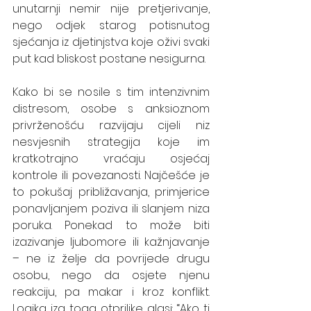
unutarnji nemir nije pretjerivanje, 
nego odjek starog potisnutog 
sjećanja iz djetinjstva koje oživi svaki 
put kad bliskost postane nesigurna.
Kako bi se nosile s tim intenzivnim 
distresom, osobe s anksioznom 
privrženošću razvijaju cijeli niz 
nesvjesnih strategija koje im 
kratkotrajno vraćaju osjećaj 
kontrole ili povezanosti. Najčešće je 
to pokušaj približavanja, primjerice 
ponavljanjem poziva ili slanjem niza 
poruka. Ponekad to može biti 
izazivanje ljubomore ili kažnjavanje 
– ne iz želje da povrijede drugu 
osobu, nego da osjete njenu 
reakciju, pa makar i kroz konflikt. 
Logika iza toga otprilike glasi: “Ako ti 