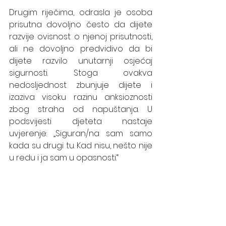
Drugim riječima, odrasla je osoba 
prisutna dovoljno često da dijete 
razvije ovisnost o njenoj prisutnosti, 
ali ne dovoljno predvidivo da bi 
dijete razvilo unutarnji osjećaj 
sigurnosti. Stoga ovakva 
nedosljednost zbunjuje dijete i 
izaziva visoku razinu anksioznosti 
zbog straha od napuštanja. U 
podsvijesti djeteta nastaje 
uvjerenje: „Siguran/na sam samo 
kada su drugi tu. Kad nisu, nešto nije 
u redu i ja sam u opasnosti.“