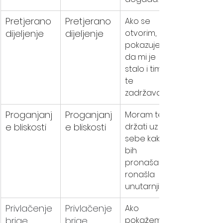
Pretjerano 
Pretjerano 
Ako se 
dijeljenje
dijeljenje
otvorim, 
pokazujem 
da mi je 
stalo i time 
te 
zadržavam.
Proganjanj
Proganjanj
Moram te 
e bliskosti
e bliskosti
držati uz 
sebe kako 
bih 
pronašao/p
ronašla 
unutarnji mir.
Privlačenje 
Privlačenje 
Ako 
brige
brige
pokažem 