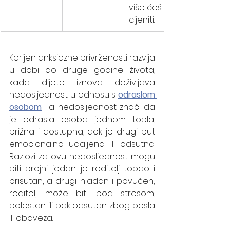
više ćeš me 
cijeniti.
Korijen anksiozne privrženosti razvija 
u dobi do druge godine života, 
kada dijete iznova doživljava 
nedosljednost u odnosu s 
odraslom 
osobom
. Ta nedosljednost znači da 
je odrasla osoba jednom topla, 
brižna i dostupna, dok je drugi put 
emocionalno udaljena ili odsutna. 
Razlozi za ovu nedosljednost mogu 
biti brojni: jedan je roditelj topao i 
prisutan, a drugi hladan i povučen; 
roditelj može biti pod stresom, 
bolestan ili pak odsutan zbog posla 
ili obaveza.